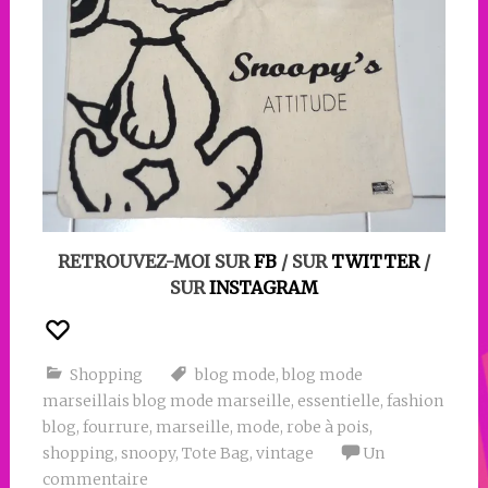
RETROUVEZ-MOI SUR
FB
/ SUR
TWITTER
/
SUR
INSTAGRAM
Shopping
blog mode
,
blog mode
marseillais blog mode marseille
,
essentielle
,
fashion
blog
,
fourrure
,
marseille
,
mode
,
robe à pois
,
shopping
,
snoopy
,
Tote Bag
,
vintage
Un
commentaire