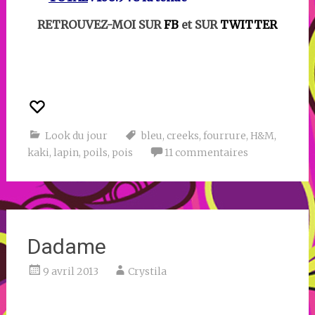
RETROUVEZ-MOI SUR
FB
et SUR
TWITTER
Look du jour
bleu
,
creeks
,
fourrure
,
H&M
,
kaki
,
lapin
,
poils
,
pois
11 commentaires
Dadame
9 avril 2013
Crystila