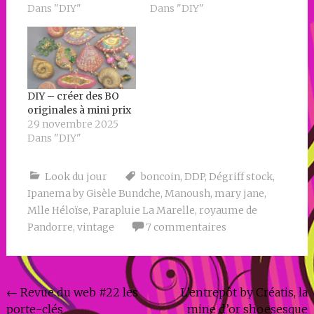
Dans "DIY"
Dans "DIY"
DIY – créer des BO
originales à mini prix
29 novembre 2025
Dans "DIY"
Look du jour
boncoin
,
DDP
,
Dégriff stock
,
Ipanema by Gisèle Bundche
,
Manoush
,
mary jane
,
Mlle Héloïse
,
Parapluie La Marelle
,
royaume de
Pandorre
,
vintage
7 commentaires
Navigation
←
Revue du web #22 les
L’entrepôt by Créatis, la
porte-clés
mine d’or shoesesque