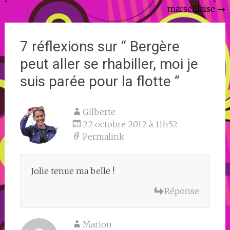
de
marseillaise
→
l'article
7 réflexions sur “
Bergère
peut aller se rhabiller, moi je
suis parée pour la flotte
”
Gilberte
22 octobre 2012 à 11h52
Permalink
Jolie tenue ma belle !
Réponse
Marion