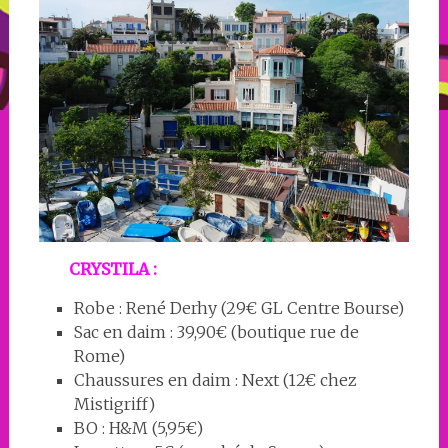
CRYSTILA :
Robe : René Derhy (29€ GL Centre Bourse)
Sac en daim : 39,90€ (boutique rue de
Rome)
Chaussures en daim : Next (12€ chez
Mistigriff)
BO : H&M (5,95€)