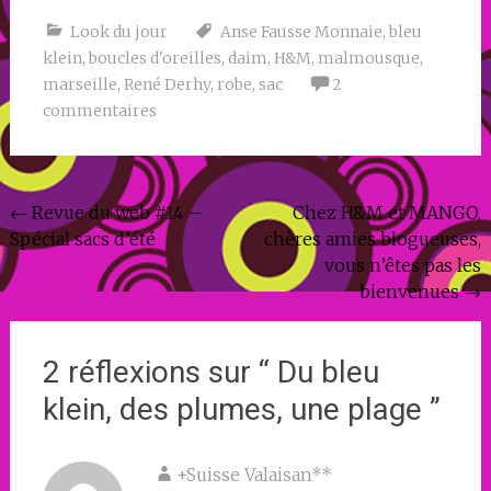
Look du jour
Anse Fausse Monnaie
,
bleu
klein
,
boucles d'oreilles
,
daim
,
H&M
,
malmousque
,
marseille
,
René Derhy
,
robe
,
sac
2
commentaires
Navigation
←
Revue du web #14 –
Chez H&M et MANGO,
Spécial sacs d’été
chères amies blogueuses,
de
vous n’êtes pas les
l'article
bienvenues
→
2 réflexions sur “
Du bleu
klein, des plumes, une plage
”
+Suisse Valaisan**