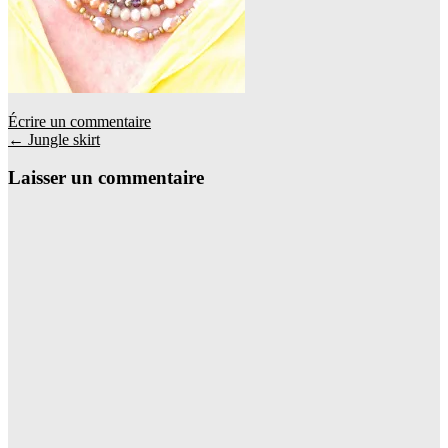
Écrire un commentaire
Navigation
←
Jungle skirt
de
Laisser un commentaire
l'article