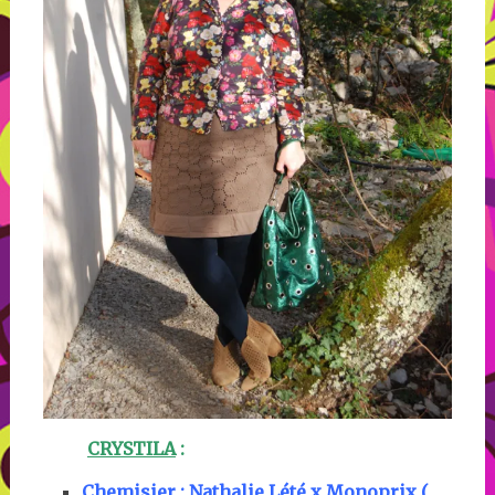
CRYSTILA
:
Chemisier : Nathalie Lété x Monoprix (