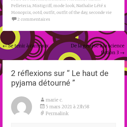
Pelleteria
,
Mistigriff
,
mode look
,
Nathalie Lété x
Monoprix
,
ootd
,
outfit
,
outfit of the day
,
seconde vie
2 commentaires
Navigation
←
Se tenir à carreaux
De la genèse à la science
fiction 3
→
de
l'article
2 réflexions sur “
Le haut de
pyjama détourné
”
marie c.
5 mars 2021 à 23h58
Permalink