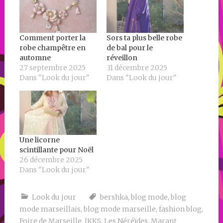
Comment porter la
Sors ta plus belle robe
robe champêtre en
de bal pour le
automne
réveillon
27 septembre 2025
31 décembre 2025
Dans "Look du jour"
Dans "Look du jour"
Une licorne
scintillante pour Noël
26 décembre 2025
Dans "Look du jour"
Look du jour
bershka
,
blog mode
,
blog
mode marseillais
,
blog mode marseille
,
fashion blog
,
Foire de Marseille
,
IKKS
,
Les Néréïdes
,
Marant