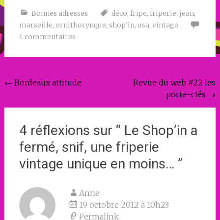
Bonnes adresses
déco
,
fripe
,
friperie
,
jean
,
marseille
,
ornithorynque
,
shop'in
,
usa
,
vintage
4 commentaires
Navigation
←
Bordeaux attitude
Revue du web #22 les
porte-clés
→
de
l'article
4 réflexions sur “
Le Shop’in a
fermé, snif, une friperie
vintage unique en moins…
”
Anne
19 octobre 2012 à 10h23
Permalink