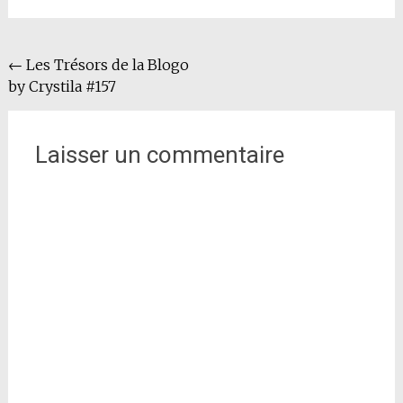
Navigation
←
Les Trésors de la Blogo
by Crystila #157
de
l'article
Laisser un commentaire