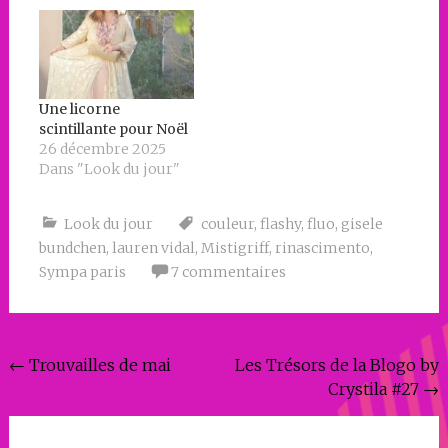
Une licorne
scintillante pour Noël
26 décembre 2025
Dans "Look du jour"
Look du jour
couleur
,
flashy
,
fluo
,
gisele
bundchen
,
lauren vidal
,
Mistigriff
,
rinascimento
,
Sympa paris
7 commentaires
Navigation
←
Trouvailles de mai
Les Trésors de la Blogo by
Crystila #27
→
de
l'article