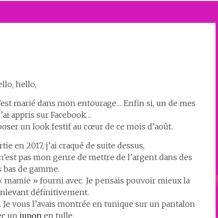
llo, hello,
s’est marié dans mon entourage… Enfin si, un de mes
l’ai appris sur Facebook…
oser un look festif au cœur de ce mois d’août.
rtie en 2017, j’ai craqué de suite dessus,
e n’est pas mon genre de mettre de l’argent dans des
s bas de gamme.
 « mamie » fourni avec. Je pensais pouvoir mieux la
enlevant définitivement.
é. Je vous l’avais montrée en tunique sur un pantalon
ec un
jupon
en tulle.