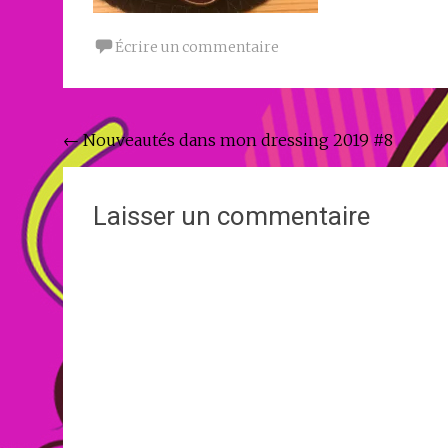
Écrire un commentaire
Navigation
←
Nouveautés dans mon dressing 2019 #8
de
l'article
Laisser un commentaire