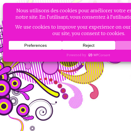
Aller
MISSES LAMBDA
au
contenu
principal