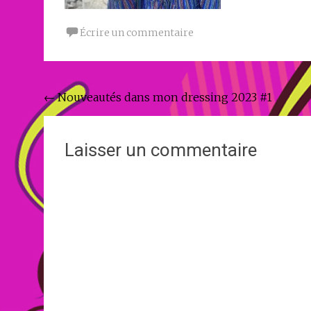
Écrire un commentaire
Navigation
←
Nouveautés dans mon dressing 2023 #1
de
l'article
Laisser un commentaire