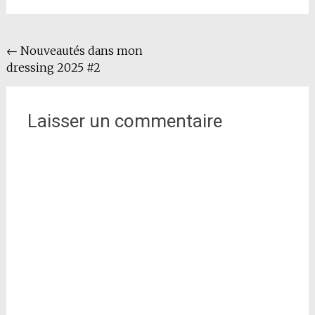
Navigation
←
Nouveautés dans mon
dressing 2025 #2
de
l'article
Laisser un commentaire