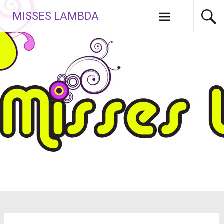
Aller
MISSES LAMBDA
au
contenu
principal