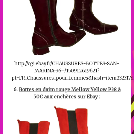
http://cgi.ebay.fr/CHAUSSURES-BOTTES-SAN-
MARINA-36–/150912619621?
pt=FR_Chaussures_pour_femmes&hash=item232317d
6.
Bottes en daim rouge Mellow Yellow P38 à
50€ aux enchères sur Ebay :