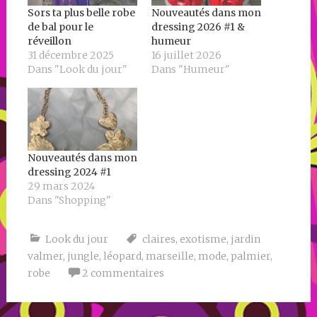
Sors ta plus belle robe
Nouveautés dans mon
de bal pour le
dressing 2026 #1 &
réveillon
humeur
31 décembre 2025
16 juillet 2026
Dans "Look du jour"
Dans "Humeur"
Nouveautés dans mon
dressing 2024 #1
29 mars 2024
Dans "Shopping"
Look du jour
claires
,
exotisme
,
jardin
valmer
,
jungle
,
léopard
,
marseille
,
mode
,
palmier
,
robe
2 commentaires