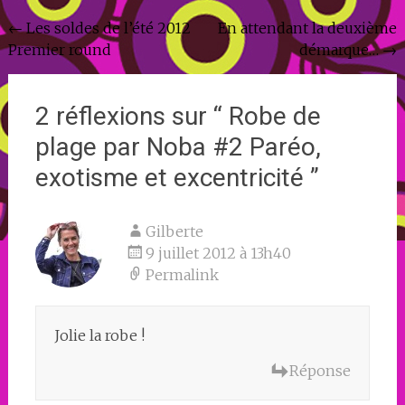
Navigation
←
Les soldes de l’été 2012
En attendant la deuxième
Premier round
démarque…
→
de
l'article
2 réflexions sur “
Robe de
plage par Noba #2 Paréo,
exotisme et excentricité
”
Gilberte
9 juillet 2012 à 13h40
Permalink
Jolie la robe !
Réponse