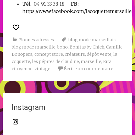
Tél
: 04 91 33 38 18 –
FB
:
https://www.facebook.com/lacoquettemarseille
Bonnes adresses
blog mode marseillais
,
blog mode marseille
,
boho
,
Bonitas by Chich
,
Camille
Bonopera
,
concept store
,
créateurs
,
dépôt vente
,
la
coquette
,
les pépites de claudine
,
marseille
,
Rita
citoyenne
,
vintage
Écrire un commentaire
Instagram
Instagram