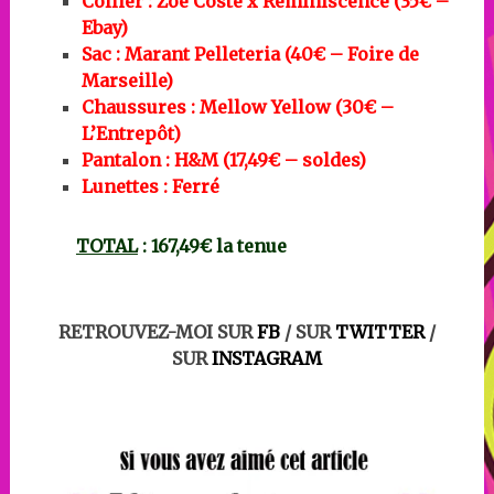
Collier : Zoé Coste x Réminiscence (35€ –
Ebay)
Sac : Marant Pelleteria (40€ – Foire de
Marseille)
Chaussures : Mellow Yellow (30€ –
L’Entrepôt)
Pantalon : H&M (17,49€ – soldes)
Lunettes : Ferré
TOTAL
: 167,49€ la tenue
RETROUVEZ-MOI SUR
FB
/ SUR
TWITTER
/
SUR
INSTAGRAM