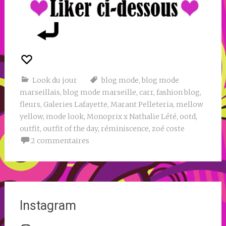
Look du jour
blog mode
,
blog mode
marseillais
,
blog mode marseille
,
carr
,
fashion blog
,
fleurs
,
Galeries Lafayette
,
Marant Pelleteria
,
mellow
yellow
,
mode look
,
Monoprix x Nathalie Lété
,
ootd
,
outfit
,
outfit of the day
,
réminiscence
,
zoé coste
2 commentaires
Instagram