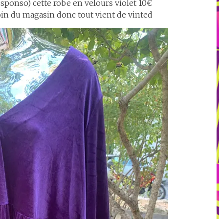
 sponso) cette robe en velours violet 10€
loin du magasin donc tout vient de vinted