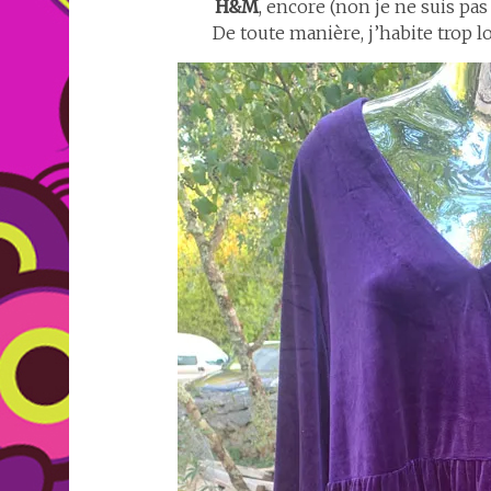
H&M
, encore (non je ne suis pas
De toute manière, j’habite trop 