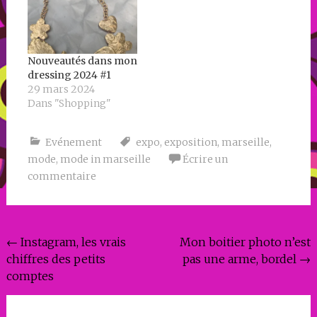
Nouveautés dans mon
dressing 2024 #1
29 mars 2024
Dans "Shopping"
Evénement
expo
,
exposition
,
marseille
,
mode
,
mode in marseille
Écrire un
commentaire
Navigation
←
Instagram, les vrais
Mon boitier photo n’est
chiffres des petits
pas une arme, bordel
→
de
comptes
l'article