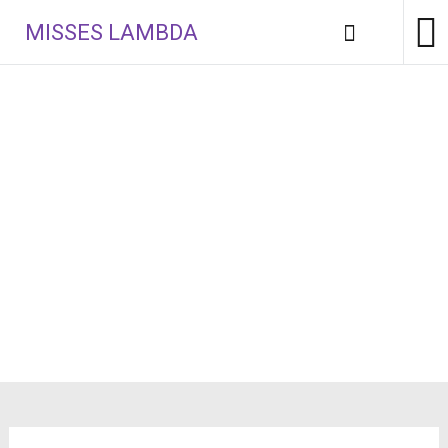
Aller
MISSES LAMBDA
au
contenu
principal