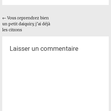
Navigation
←
Vous reprendrez bien
un petit daiquiry, j’ai déjà
de
les citrons
l'article
Laisser un commentaire