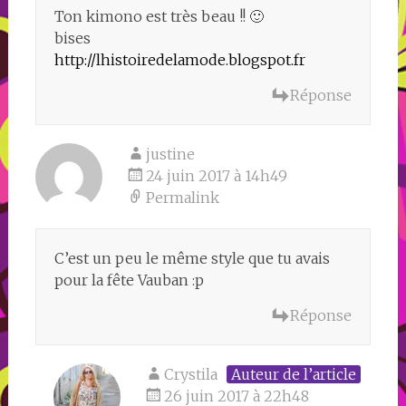
Ton kimono est très beau !! 🙂
bises
http://lhistoiredelamode.blogspot.fr
Réponse
justine
24 juin 2017 à 14h49
Permalink
C’est un peu le même style que tu avais
pour la fête Vauban :p
Réponse
Crystila
Auteur de l’article
26 juin 2017 à 22h48