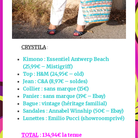
CRYSTILA
:
Kimono : Essentiel Antwerp Beach
(25,99€ – Mistigriff)
Top : H&M (
24,95€
– old)
Jean : C&A (8,97€ – soldes)
Collier : sans marque (15€)
Panier : sans marque (19€ – Ebay)
Bague : vintage (héritage familial)
Sandales :
Annabel Winship (50€ – Ebay)
Lunettes : Emilio Pucci (showroomprivé)
TOTAL
: 134,94€ la tenue