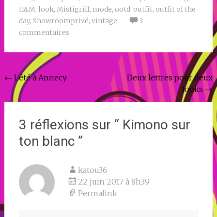
H&M
,
look
,
Mistigriff
,
mode
,
ootd
,
outfit
,
outfit of the
day
,
Showroomprivé
,
vintage
3
commentaires
Navigation
←
Lété à Annecy
Deux lettres pour deux
looks
→
de
l'article
3 réflexions sur “
Kimono sur
ton blanc
”
katou36
22 juin 2017 à 8h39
Permalink