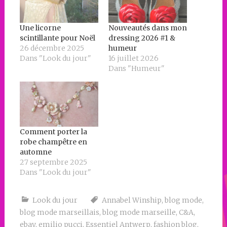
Une licorne
Nouveautés dans mon
scintillante pour Noël
dressing 2026 #1 &
26 décembre 2025
humeur
Dans "Look du jour"
16 juillet 2026
Dans "Humeur"
Comment porter la
robe champêtre en
automne
27 septembre 2025
Dans "Look du jour"
Look du jour
Annabel Winship
,
blog mode
,
blog mode marseillais
,
blog mode marseille
,
C&A
,
ebay
,
emilio pucci
,
Essentiel Antwerp
,
fashion blog
,