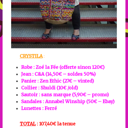
CRYSTILA
:
Robe : Zoé la Fée (offerte sinon 120€)
Jean : C&A (14,50€ – soldes 50%)
Panier : Zen Ethic (27€ – vinted)
Collier : Shuldi (10€ /old)
Sautoir : sans marque (5,90€ – promo)
Sandales : Annabel Winship (50€ – Ebay)
Lunettes : Ferré
TOTAL
: 107,40€ la tenue