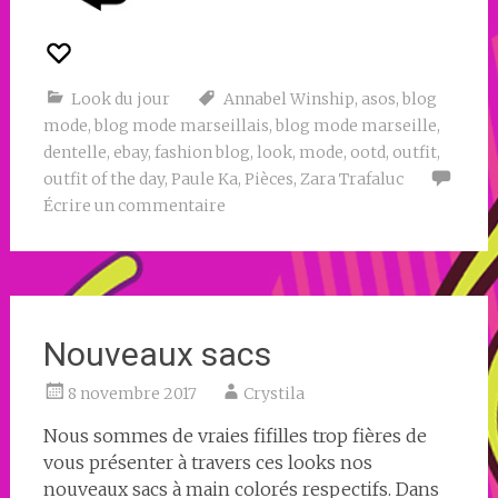
Look du jour
Annabel Winship
,
asos
,
blog
mode
,
blog mode marseillais
,
blog mode marseille
,
dentelle
,
ebay
,
fashion blog
,
look
,
mode
,
ootd
,
outfit
,
outfit of the day
,
Paule Ka
,
Pièces
,
Zara Trafaluc
Écrire un commentaire
Nouveaux sacs
8 novembre 2017
Crystila
Nous sommes de vraies fifilles trop fières de
vous présenter à travers ces looks nos
nouveaux sacs à main colorés respectifs. Dans