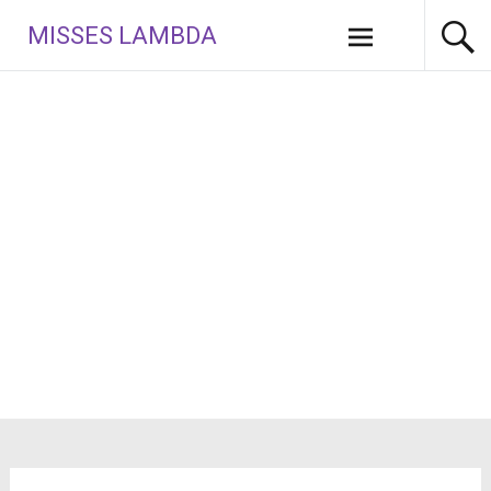
Aller
MISSES LAMBDA
au
contenu
principal