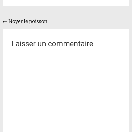
Navigation
←
Noyer le poisson
de
l'article
Laisser un commentaire