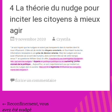
4 La théorie du nudge pour
inciter les citoyens à mieux
agir
9 novembre 2020
Crystila
Écrire un commentaire
Navigation
←
Reconfinement, vous
avez été nudgé