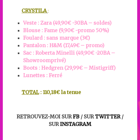
CRYSTILA
:
Veste : Zara (49,90€ -30BA – soldes)
Blouse : Fame (9,90€ -promo 50%)
Foulard : sans marque (3€)
Pantalon : H&M (17,49€ – promo)
Sac : Roberta Minelli (49,90€ -20BA –
Showroomprivé)
Boots : Hedgren (29,99€ – Mistigriff)
Lunettes : Ferré
TOTAL
: 110,18€ la tenue
RETROUVEZ-MOI SUR
FB
/ SUR
TWITTER
/
SUR
INSTAGRAM