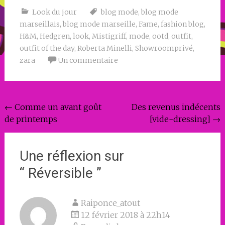
Look du jour
blog mode
,
blog mode
marseillais
,
blog mode marseille
,
Fame
,
fashion blog
,
H&M
,
Hedgren
,
look
,
Mistigriff
,
mode
,
ootd
,
outfit
,
outfit of the day
,
Roberta Minelli
,
Showroomprivé
,
zara
Un commentaire
Navigation
←
Comme un avant goût
Des revenus indécents
de printemps
[vide-dressing]
→
de
l'article
Une réflexion sur
“
Réversible
”
Raiponce_atout
12 février 2018 à 22h14