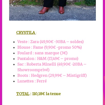
CRYSTILA
:
Veste : Zara (49,90€ -30BA – soldes)
Blouse : Fame (9,90€ -promo 50%)
Foulard : sans marque (3€)
Pantalon : H&M (17,49€ – promo)
Sac : Roberta Minelli (49,90€ -20BA –
Showroomprivé)
Boots : Hedgren (29,99€ – Mistigriff)
Lunettes : Ferré
TOTAL
: 110,18€ la tenue