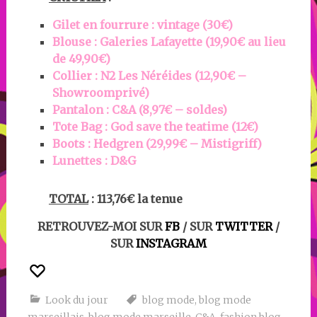
Gilet en fourrure : vintage (30€)
Blouse : Galeries Lafayette (19,90€ au lieu
de 49,90€)
Collier : N2 Les Néréides (12,90€ –
Showroomprivé)
Pantalon : C&A
(8,97€ – soldes)
Tote Bag : God save the teatime (12€)
Boots :
Hedgren (29,99€ – Mistigriff)
Lunettes : D&G
TOTAL
: 113,76€ la tenue
RETROUVEZ-MOI SUR
FB
/ SUR
TWITTER
/
SUR
INSTAGRAM
Look du jour
blog mode
,
blog mode
marseillais
,
blog mode marseille
,
C&A
,
fashion blog
,