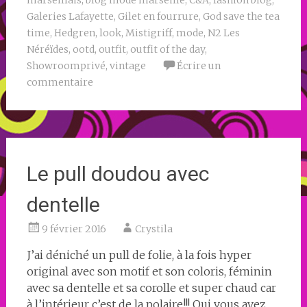
Galeries Lafayette
,
Gilet en fourrure
,
God save the tea
time
,
Hedgren
,
look
,
Mistigriff
,
mode
,
N2 Les
Néréïdes
,
ootd
,
outfit
,
outfit of the day
,
Showroomprivé
,
vintage
Écrire un
commentaire
Le pull doudou avec
dentelle
9 février 2016
Crystila
J’ai déniché un pull de folie, à la fois hyper
original avec son motif et son coloris, féminin
avec sa dentelle et sa corolle et super chaud car
à l’intérieur c’est de la polaire!!! Oui vous avez