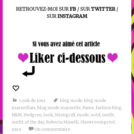
RETROUVEZ-MOI SUR
FB
/ SUR
TWITTER
/
SUR
INSTAGRAM
Look du jour
blog mode
,
blog mode
marseillais
,
blog mode marseille
,
Fame
,
fashion blog
,
H&M
,
Hedgren
,
look
,
Mistigriff
,
mode
,
ootd
,
outfit
,
outfit of the day
,
Roberta Minelli
,
Showroomprivé
,
zara
Un commentaire