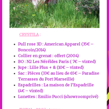
CRYSTILA
:
Pull rose 3D :
American Apparel
(35€ –
Boncoin/2014)
Collier en grenat : offert (2004)
BO : N2 Les Néréïdes Paris ( 7€ – vinted)
Jupe : Lilie Plus + & (10€ – vinted)
Sac :
Pièces (33€ au lieu de 65€ – Paradise
Terrasses du Port Marseille)
Espadrilles :
La maison de l’Espadrille
(4€
– vinted)
Lunettes :
Emilio Pucci (showroomprivé)