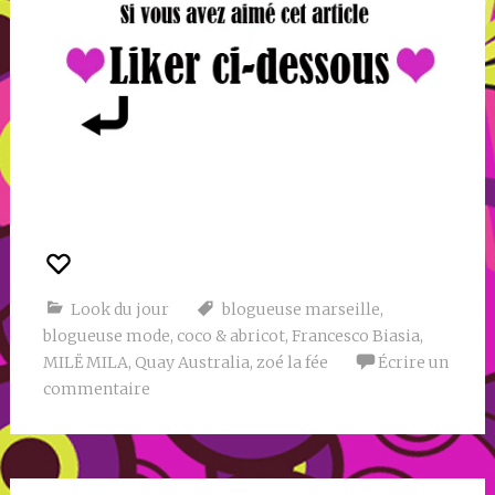
Look du jour
blogueuse marseille
,
blogueuse mode
,
coco & abricot
,
Francesco Biasia
,
MILË MILA
,
Quay Australia
,
zoé la fée
Écrire un
commentaire