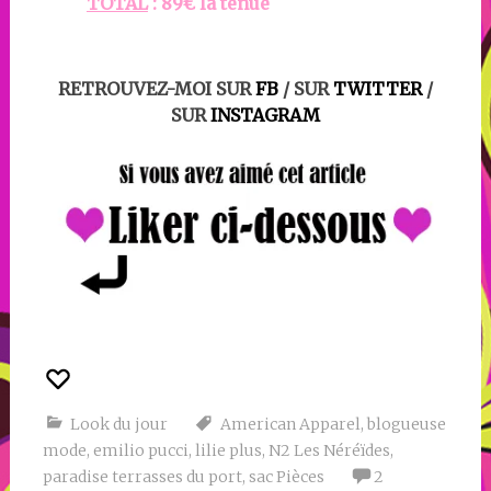
TOTAL
: 89€ la tenue
RETROUVEZ-MOI SUR
FB
/ SUR
TWITTER
/
SUR
INSTAGRAM
Look du jour
American Apparel
,
blogueuse
mode
,
emilio pucci
,
lilie plus
,
N2 Les Néréïdes
,
paradise terrasses du port
,
sac Pièces
2