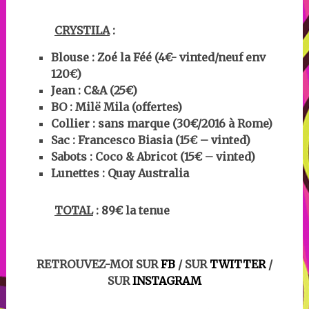
CRYSTILA
:
Blouse : Zoé la Féé (4€- vinted/neuf env
120€)
Jean : C&A
(25€)
BO :
Milë Mila (offertes)
Collier : sans marque (30€/2016 à Rome)
Sac : Francesco Biasia
(15€ – vinted)
Sabots : Coco & Abricot (15€ – vinted)
Lunettes :
Quay Australia
TOTAL
: 89€ la tenue
RETROUVEZ-MOI SUR
FB
/ SUR
TWITTER
/
SUR
INSTAGRAM