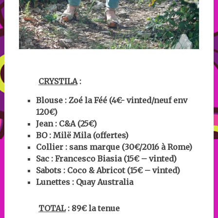
CRYSTILA
:
Blouse : Zoé la Féé (4€- vinted/neuf env
120€)
Jean : C&A
(25€)
BO :
Milë Mila (offertes)
Collier : sans marque (30€/2016 à Rome)
Sac : Francesco Biasia
(15€ – vinted)
Sabots : Coco & Abricot (15€ – vinted)
Lunettes :
Quay Australia
TOTAL
: 89€ la tenue