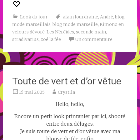
Look du jour
alain fourdraine
,
André
,
blog
mode marseillais
,
blog mode marseille
,
Kimono en
velours dévoré
,
Les Néréïdes
,
seconde main
,
stradivarius
,
zoé la fée
Un commentaire
Toute de vert et d’or vêtue
16 mai 2025
Crystila
Hello, hello,
Encore un petit look printanier par ici, shooté
entre deux déluges.
Je suis toute de vert et d’or vêtue avec ma
blouse de fée, enfin