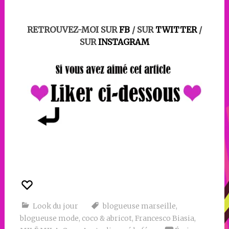
RETROUVEZ-MOI SUR
FB
/ SUR
TWITTER
/
SUR
INSTAGRAM
Look du jour
blogueuse marseille
,
blogueuse mode
,
coco & abricot
,
Francesco Biasia
,