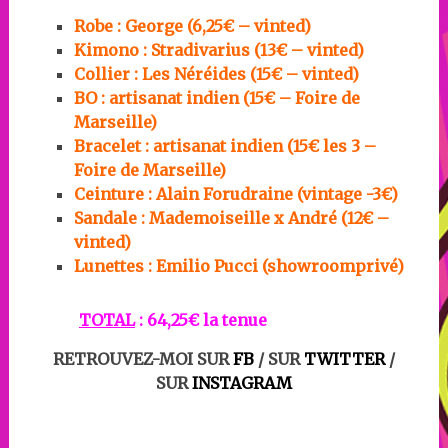
Robe : George (6,25€ – vinted)
Kimono : Stradivarius (13€ – vinted)
Collier : Les Néréides (15€ – vinted)
BO : artisanat indien (15€ – Foire de
Marseille)
Bracelet : artisanat indien (15€ les 3 –
Foire de Marseille)
Ceinture : Alain Forudraine (vintage -3€)
Sandale : Mademoiseille x André (12€ –
vinted)
Lunettes :
Emilio Pucci (showroomprivé)
TOTAL
: 64,25€ la tenue
RETROUVEZ-MOI SUR
FB
/ SUR
TWITTER
/
SUR
INSTAGRAM