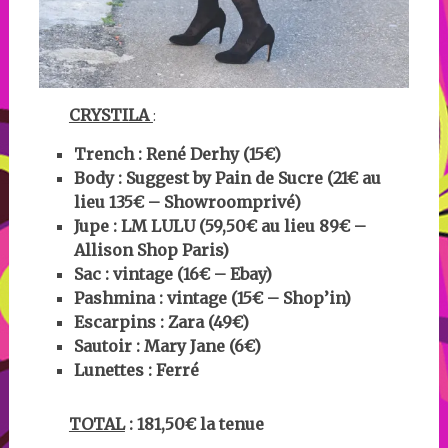
CRYSTILA
:
Trench : René Derhy (15€)
Body : Suggest by Pain de Sucre (21€ au
lieu 135€ – Showroomprivé)
Jupe : LM LULU (59,50€ au lieu 89€ –
Allison Shop Paris)
Sac : vintage (16€ – Ebay)
Pashmina : vintage (15€ – Shop’in)
Escarpins : Zara (49€)
Sautoir : Mary Jane (6€)
Lunettes : Ferré
TOTAL
: 181,50€ la tenue