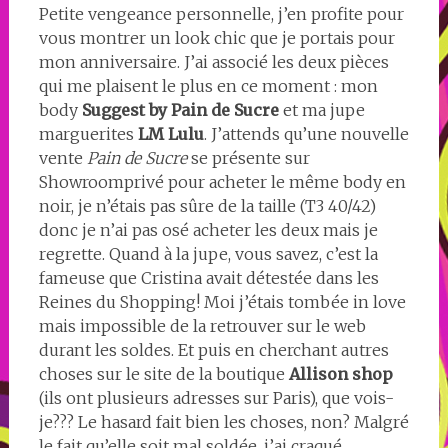
Petite vengeance personnelle, j’en profite pour
vous montrer un look chic que je portais pour
mon anniversaire. J’ai associé les deux pièces
qui me plaisent le plus en ce moment : mon
body
Suggest by Pain de Sucre
et ma jupe
marguerites
LM Lulu
. J’attends qu’une nouvelle
vente
Pain de Sucre
se présente sur
Showroomprivé pour acheter le même body en
noir, je n’étais pas sûre de la taille (T3 40/42)
donc je n’ai pas osé acheter les deux mais je
regrette. Quand à la jupe, vous savez, c’est la
fameuse que Cristina avait détestée dans les
Reines du Shopping! Moi j’étais tombée in love
mais impossible de la retrouver sur le web
durant les soldes. Et puis en cherchant autres
choses sur le site de la boutique
Allison shop
(ils ont plusieurs adresses sur Paris), que vois-
je??? Le hasard fait bien les choses, non? Malgré
le fait qu’elle soit mal soldée, j’ai craqué,