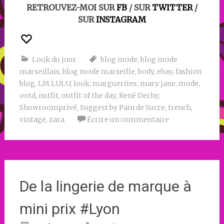
RETROUVEZ-MOI SUR
FB
/ SUR
TWITTER
/
SUR
INSTAGRAM
Look du jour
blog mode
,
blog mode
marseillais
,
blog mode marseille
,
body
,
ebay
,
fashion
blog
,
LM LULU
,
look
,
marguerites
,
mary jane
,
mode
,
ootd
,
outfit
,
outfit of the day
,
René Derhy
,
Showroomprivé
,
Suggest by Pain de Sucre
,
trench
,
vintage
,
zara
Écrire un commentaire
De la lingerie de marque à
mini prix #Lyon