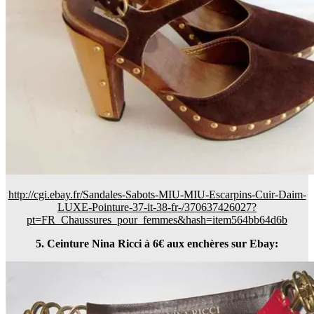
http://cgi.ebay.fr/Sandales-Sabots-MIU-MIU-Escarpins-Cuir-Daim-
LUXE-Pointure-37-it-38-fr-/370637426027?
pt=FR_Chaussures_pour_femmes&hash=item564bb64d6b
5. Ceinture Nina Ricci à 6€ aux enchères sur Ebay: