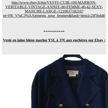
http://www.ebay.fr/itm/VESTE-CUIR-100-MARRON-
VERITABLE-VINTAGE-ANNEE-80-FEMME-40-42-SEXY-
MANCHE-LARGE-/121063718216?
pt=FR_V%C3%AAtements_pour_femmes&hash=item1c2ff5bd48
***********
Veste en laine bleue marine YSL à 37€ aux enchères sur Ebay :