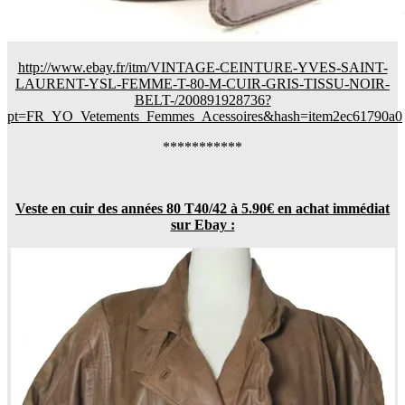
http://www.ebay.fr/itm/VINTAGE-CEINTURE-YVES-SAINT-
LAURENT-YSL-FEMME-T-80-M-CUIR-GRIS-TISSU-NOIR-
BELT-/200891928736?
pt=FR_YO_Vetements_Femmes_Acessoires&hash=item2ec61790a0
***********
Veste en cuir des années 80 T40/42 à 5.90€ en achat immédiat
sur Ebay :