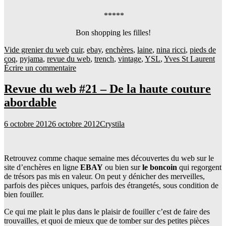
*****
Bon shopping les filles!
Vide grenier du web
cuir
,
ebay
,
enchères
,
laine
,
nina ricci
,
pieds de
coq
,
pyjama
,
revue du web
,
trench
,
vintage
,
YSL
,
Yves St Laurent
Écrire un commentaire
Revue du web #21 – De la haute couture
abordable
6 octobre 2012
6 octobre 2012
Crystila
Retrouvez comme chaque semaine mes découvertes du web sur le
site d’enchères en ligne
EBAY
ou bien sur
le boncoin
qui regorgent
de trésors pas mis en valeur. On peut y dénicher des merveilles,
parfois des pièces uniques, parfois des étrangetés, sous condition de
bien fouiller.
Ce qui me plait le plus dans le plaisir de fouiller c’est de faire des
trouvailles, et quoi de mieux que de tomber sur des petites pièces