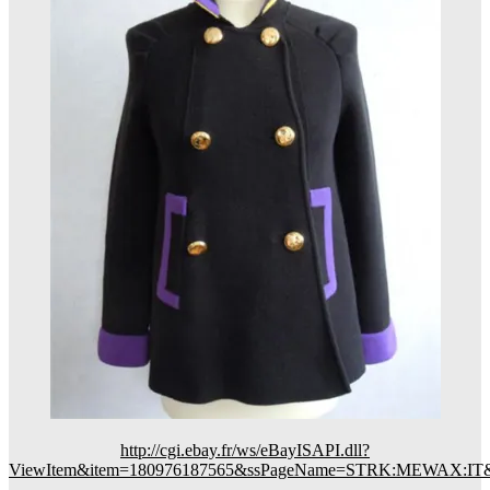
http://cgi.ebay.fr/ws/eBayISAPI.dll?
ViewItem&item=180976187565&ssPageName=STRK:MEWAX:IT&_t