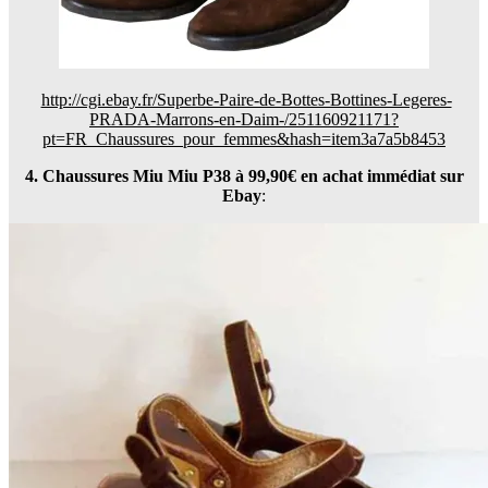
http://cgi.ebay.fr/Superbe-Paire-de-Bottes-Bottines-Legeres-
PRADA-Marrons-en-Daim-/251160921171?
pt=FR_Chaussures_pour_femmes&hash=item3a7a5b8453
4. Chaussures Miu Miu P38 à 99,90€ en
achat immédiat sur
Ebay
: