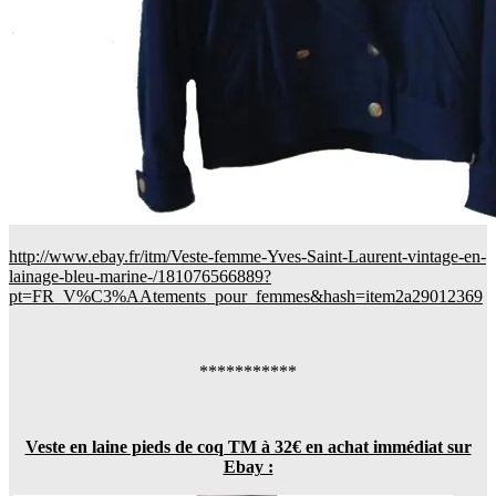
http://www.ebay.fr/itm/Veste-femme-Yves-Saint-Laurent-vintage-en-
lainage-bleu-marine-/181076566889?
pt=FR_V%C3%AAtements_pour_femmes&hash=item2a29012369
***********
Veste en laine pieds de coq TM à 32€ en achat immédiat sur
Ebay :