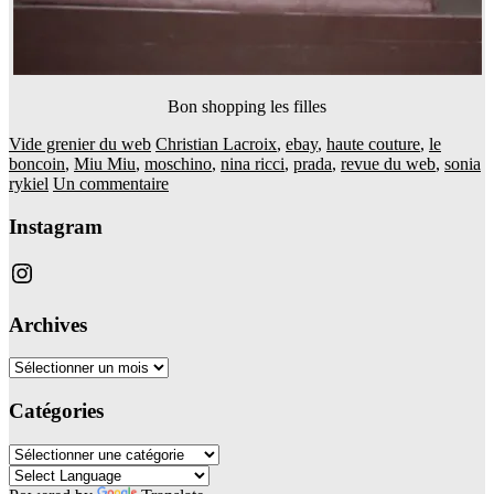
Bon shopping les filles
Vide grenier du web
Christian Lacroix
,
ebay
,
haute couture
,
le
boncoin
,
Miu Miu
,
moschino
,
nina ricci
,
prada
,
revue du web
,
sonia
rykiel
Un commentaire
Instagram
Instagram
Archives
Archives
Catégories
Catégories