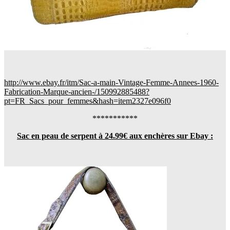
http://www.ebay.fr/itm/Sac-a-main-Vintage-Femme-Annees-1960-
Fabrication-Marque-ancien-/150992885488?
pt=FR_Sacs_pour_femmes&hash=item2327e096f0
***********
Sac en peau de serpent à 24.99€ aux enchères sur Ebay :