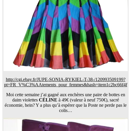
http://cgi.ebay.fr/JUPE-SONIA-RYKIEL-T-38-/120993509199?
pt=FR_V%C3%AAtements_pour_femmes&hash=item1c2bc66f4f
Moi cette semaine j’ai gagné aux enchères une paire de bottes en
daim violettes
CÉLINE
à 49€ (valeur à neuf 750€), sacré
économie, hein? Y a plus qu’à espérer que la Poste ne perde pas le
colis…