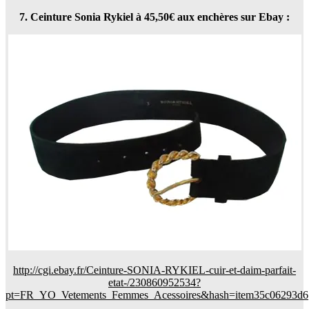
7. Ceinture Sonia Rykiel à 45,50€ aux enchères sur Ebay :
http://cgi.ebay.fr/Ceinture-SONIA-RYKIEL-cuir-et-daim-parfait-
etat-/230860952534?
pt=FR_YO_Vetements_Femmes_Acessoires&hash=item35c06293d6