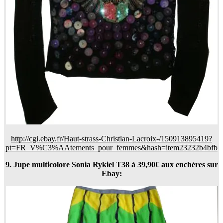
http://cgi.ebay.fr/Haut-strass-Christian-Lacroix-/150913895419?
pt=FR_V%C3%AAtements_pour_femmes&hash=item23232b4bfb
9. Jupe multicolore Sonia Rykiel T38 à 39,90€ aux enchères sur
Ebay: