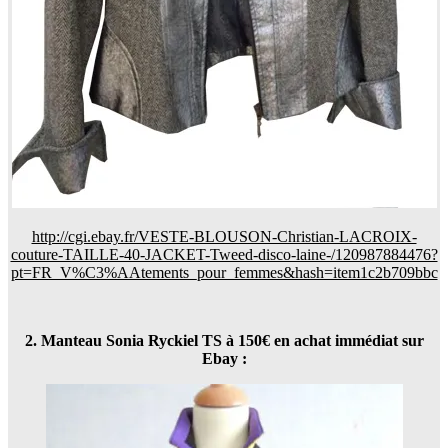
http://cgi.ebay.fr/VESTE-BLOUSON-Christian-LACROIX-
couture-TAILLE-40-JACKET-Tweed-disco-laine-/120987884476?
pt=FR_V%C3%AAtements_pour_femmes&hash=item1c2b709bbc
2. Manteau Sonia Ryckiel TS à 150€ en achat immédiat sur
Ebay :