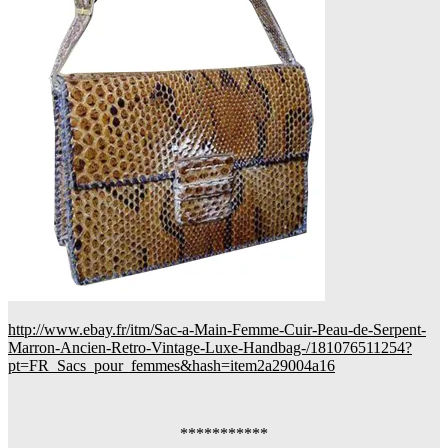
http://www.ebay.fr/itm/Sac-a-Main-Femme-Cuir-Peau-de-Serpent-
Marron-Ancien-Retro-Vintage-Luxe-Handbag-/181076511254?
pt=FR_Sacs_pour_femmes&hash=item2a29004a16
***********