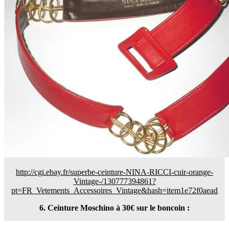
http://cgi.ebay.fr/superbe-ceinture-NINA-RICCI-cuir-orange-
Vintage-/130777394861?
pt=FR_Vetements_Accessoires_Vintage&hash=item1e72f0aead
6. Ceinture Moschino à 30€ sur le boncoin :