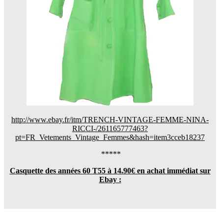
http://www.ebay.fr/itm/TRENCH-VINTAGE-FEMME-NINA-
RICCI-/261165777463?
pt=FR_Vetements_Vintage_Femmes&hash=item3cceb18237
*****
Casquette des années 60 T55 à 14.90€ en achat immédiat sur
Ebay :