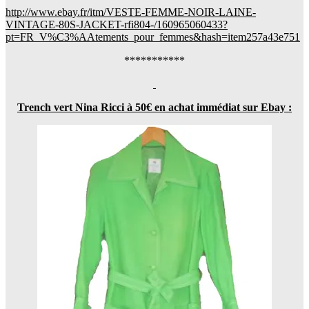
http://www.ebay.fr/itm/VESTE-FEMME-NOIR-LAINE-
VINTAGE-80S-JACKET-rfi804-/160965060433?
pt=FR_V%C3%AAtements_pour_femmes&hash=item257a43e751
***********
Trench vert Nina Ricci à 50€ en achat immédiat sur Ebay :