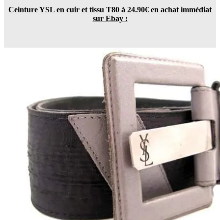
Ceinture YSL en cuir et tissu T80 à 24.90€ en achat immédiat
sur Ebay :