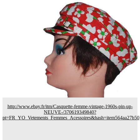
http://www.ebay.fr/itm/Casquette-femme-vintage-1960s-pin-up-
NEUVE-/370619349840?
pt=FR_YO_Vetements_Femmes_Acessoires&hash=item564aa27b50