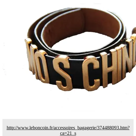
http://www.leboncoin.fr/accessoires_bagagerie/374488093.htm?
ca=21_s