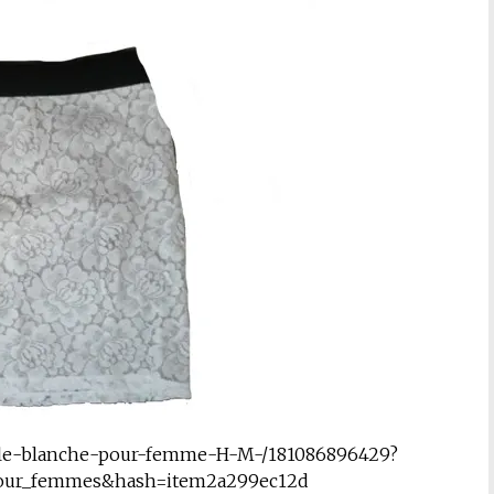
elle-blanche-pour-femme-H-M-/181086896429?
our_femmes&hash=item2a299ec12d