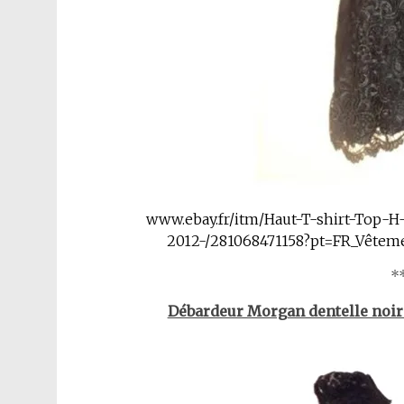
www.ebay.fr/itm/Haut-T-shirt-Top-H
2012-/281068471158?pt=FR_Vête
**
Débardeur Morgan dentelle noire