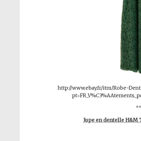
http://www.ebay.fr/itm/Robe-Den
pt=FR_V%C3%AAtements_p
**
Jupe en dentelle H&M 