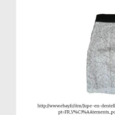
http://www.ebay.fr/itm/Jupe-en-dent
pt=FR_V%C3%AAtements_p