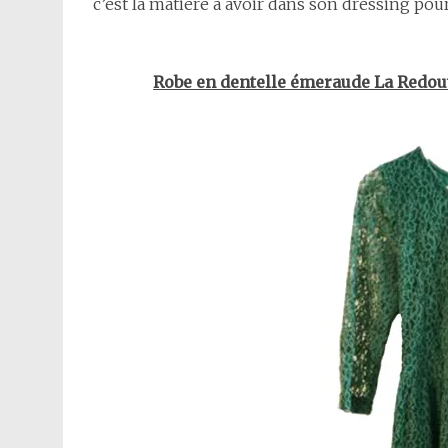
c’est la matière à avoir dans son dressing pou
Robe en dentelle émeraude La Redout