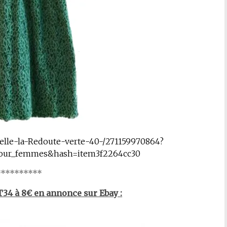
telle-la-Redoute-verte-40-/271159970864?
our_femmes&hash=item3f2264cc30
*********
T34 à 8€ en annonce sur Ebay :