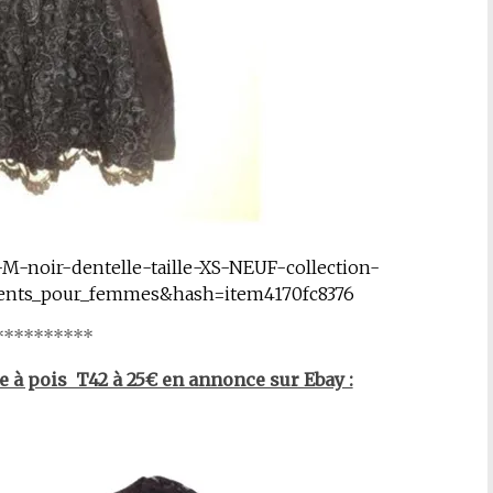
-M-noir-dentelle-taille-XS-NEUF-collection-
ments_pour_femmes&hash=item4170fc8376
*********
 à pois T42 à 25€ en annonce sur Ebay :