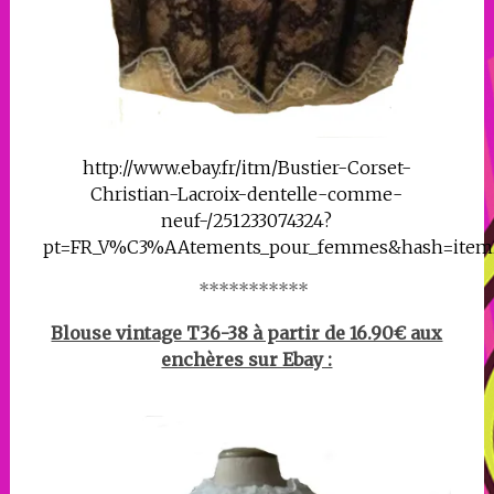
http://www.ebay.fr/itm/Bustier-Corset-
Christian-Lacroix-dentelle-comme-
neuf-/251233074324?
pt=FR_V%C3%AAtements_pour_femmes&hash=item3
***********
Blouse vintage T36-38 à partir de 16.90€ aux
enchères sur Ebay :