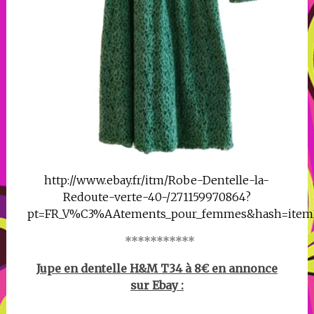
http://www.ebay.fr/itm/Robe-Dentelle-la-
Redoute-verte-40-/271159970864?
pt=FR_V%C3%AAtements_pour_femmes&hash=item
***********
Jupe en dentelle H&M T34 à 8€ en annonce
sur Ebay :