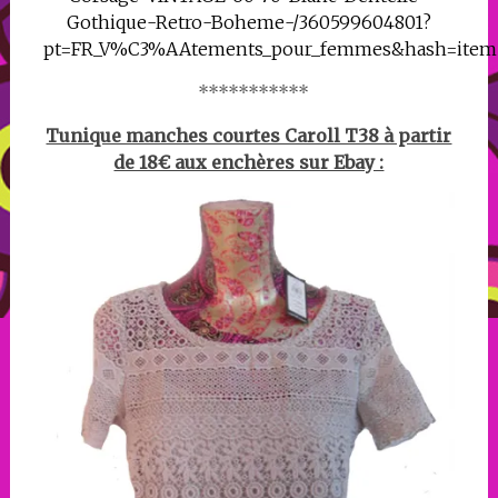
Gothique-Retro-Boheme-/360599604801?
pt=FR_V%C3%AAtements_pour_femmes&hash=item
***********
Tunique manches courtes Caroll T38 à partir
de 18€ aux enchères sur Ebay :