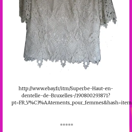
http://www.ebay.fr/itm/Superbe-Haut-en-
dentelle-de-Bruxelles-/190800293871?
pt=FR_V%C3%AAtements_pour_femmes&hash=item2
*****