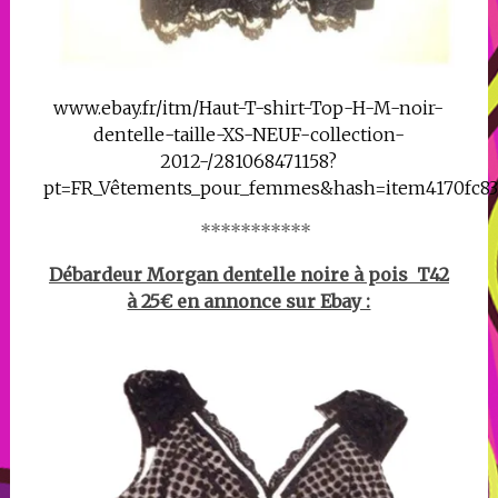
www.ebay.fr/itm/Haut-T-shirt-Top-H-M-noir-
dentelle-taille-XS-NEUF-collection-
2012-/281068471158?
pt=FR_Vêtements_pour_femmes&hash=item4170fc83
***********
Débardeur Morgan dentelle noire à pois T42
à 25€ en annonce sur Ebay :