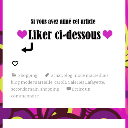
Shopping
achat
,
blog mode marseillais
,
blog mode marseille
,
caroll
,
Galeries Lafayette
,
seconde main
,
shopping
Écrire un
commentaire