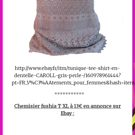
http://www.ebay.fr/itm/tunique-tee-shirt-en-
dentelle-CAROLL-gris-perle-/160978961444?
pt=FR_V%C3%AAtements_pour_femmes&hash=item
***********
Chemisier fushia T XL à 13€ en annonce sur
Ebay :