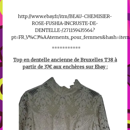
http://www.ebay.fr/itm/BEAU-CHEMISIER-
ROSE-FUSHIA-INCRUSTE-DE-
DENTELLE-/271159435564?
pt=FR_V%C3%AAtements_pour_femmes&hash=item3
***********
Top en dentelle ancienne de Bruxelles T38 à
partir de 37€ aux enchères sur Ebay :