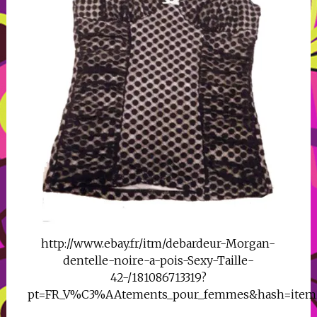
http://www.ebay.fr/itm/debardeur-Morgan-
dentelle-noire-a-pois-Sexy-Taille-
42-/181086713319?
pt=FR_V%C3%AAtements_pour_femmes&hash=item