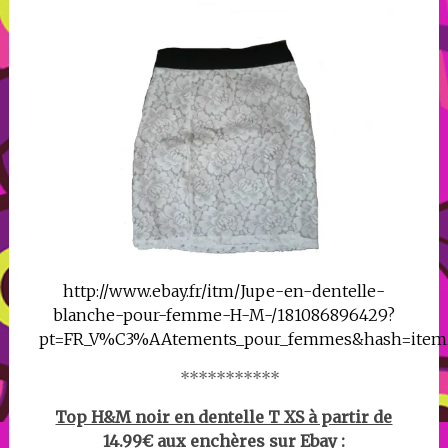
http://www.ebay.fr/itm/Jupe-en-dentelle-
blanche-pour-femme-H-M-/181086896429?
pt=FR_V%C3%AAtements_pour_femmes&hash=item
***********
Top H&M noir en dentelle T XS à partir de
14.99€ aux enchères sur Ebay :