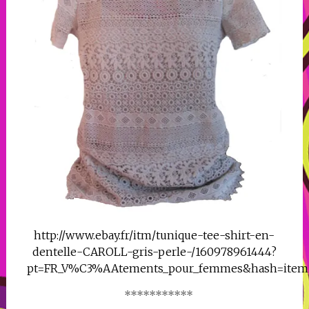
http://www.ebay.fr/itm/tunique-tee-shirt-en-
dentelle-CAROLL-gris-perle-/160978961444?
pt=FR_V%C3%AAtements_pour_femmes&hash=item
***********