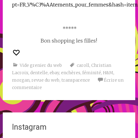
pt=FR_V%C3%AAtements_pour_femmes&hash=item2
*****
Bon shopping les filles!
Vide grenier du web
caroll
,
Christian
Lacroix
,
dentelle
,
ebay
,
enchères
,
féminité
,
H&M
,
morgan
,
revue du web
,
transparence
Écrire un
commentaire
Instagram