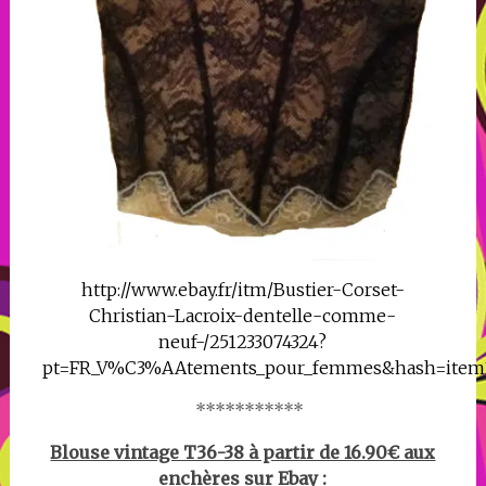
http://www.ebay.fr/itm/Bustier-Corset-
Christian-Lacroix-dentelle-comme-
neuf-/251233074324?
pt=FR_V%C3%AAtements_pour_femmes&hash=item3
***********
Blouse vintage T36-38 à partir de 16.90€ aux
enchères sur Ebay :