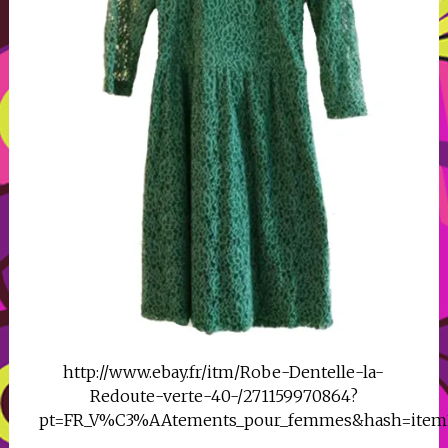
http://www.ebay.fr/itm/Robe-Dentelle-la-
Redoute-verte-40-/271159970864?
pt=FR_V%C3%AAtements_pour_femmes&hash=item