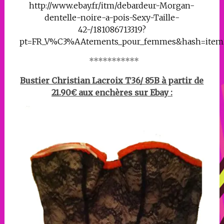
http://www.ebay.fr/itm/debardeur-Morgan-
dentelle-noire-a-pois-Sexy-Taille-
42-/181086713319?
pt=FR_V%C3%AAtements_pour_femmes&hash=item
***********
Bustier Christian Lacroix T36/ 85B à partir de
21.90€ aux enchères sur Ebay :