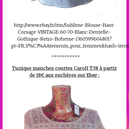
http://www.ebay.fr/itm/Sublime-Blouse-Haut-
Corsage-VINTAGE-60-70-Blanc-Dentelle-
Gothique-Retro-Boheme-/360599604801?
pt=FR_V%C3%AAtements_pour_femmes&hash=item
***********
Tunique manches courtes Caroll T38 à partir
de 18€ aux enchères sur Ebay :