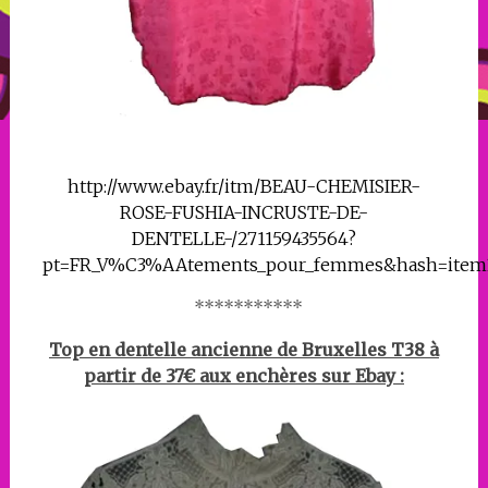
http://www.ebay.fr/itm/BEAU-CHEMISIER-
ROSE-FUSHIA-INCRUSTE-DE-
DENTELLE-/271159435564?
pt=FR_V%C3%AAtements_pour_femmes&hash=item3
***********
Top en dentelle ancienne de Bruxelles T38 à
partir de 37€ aux enchères sur Ebay :