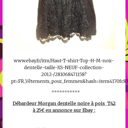
www.ebay.fr/itm/Haut-T-shirt-Top-H-M-noir-
dentelle-taille-XS-NEUF-collection-
2012-/281068471158?
pt=FR_Vêtements_pour_femmes&hash=item4170fc83
***********
Débardeur Morgan dentelle noire à pois T42
à 25€ en annonce sur Ebay :