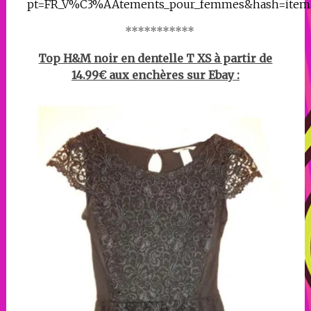
pt=FR_V%C3%AAtements_pour_femmes&hash=item
***********
Top H&M noir en dentelle T XS à partir de
14.99€ aux enchères sur Ebay :