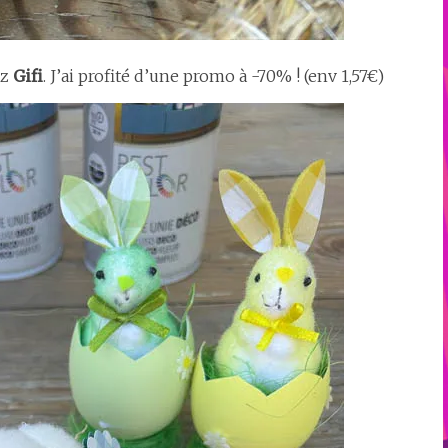
ez
Gifi
. J’ai profité d’une promo à -70% ! (env 1,57€)