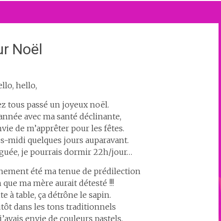
ur Noël
llo, hello,
ez tous passé un joyeux noël.
 année avec ma santé déclinante,
nvie de m’apprêter pour les fêtes.
rès-midi quelques jours auparavant.
iguée, je pourrais dormir 22h/jour…
tainement été ma tenue de prédilection
n que ma mère aurait détesté !!!
te à table, ça détrône le sapin.
utôt dans les tons traditionnels
j’avais envie de couleurs pastels.